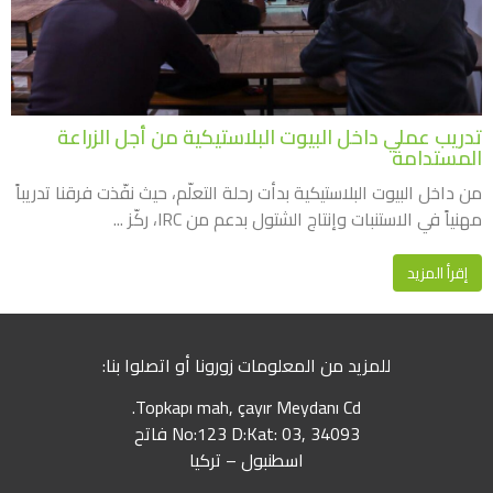
تدريب عملي داخل البيوت البلاستيكية من أجل الزراعة
المستدامة
من داخل البيوت البلاستيكية بدأت رحلة التعلّم، حيث نفّذت فرقنا تدريباً
مهنياً في الاستنبات وإنتاج الشتول بدعم من IRC، ركّز ...
إقرأ المزيد
للمزيد من المعلومات زورونا أو اتصلوا بنا:
Topkapı mah, çayır Meydanı Cd.
No:123 D:Kat: 03, 34093 فاتح
اسطنبول – تركيا