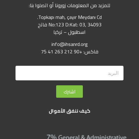
للمزيد من المعلومات زورونا أو اتصلوا بنا:
Topkapı mah, çayır Meydanı Cd.
No:123 D:Kat: 03, 34093 فاتح
اسطنبول – تركيا
info@ihsanrd.org
فاكس: +90 212 263 41 75
اشترك
كيف ننفق الأموال