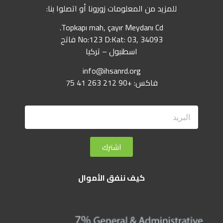
للمزيد من المعلومات زورونا أو اتصلوا بنا:
Topkapı mah, çayır Meydanı Cd.
No:123 D:Kat: 03, 34093 فاتح
اسطنبول – تركيا
info@ihsanrd.org
فاكس: +90 212 263 41 75
اشترك
كيف ننفق الأموال