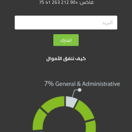
فاكس: +90 212 263 41 75
اشترك
كيف ننفق الأموال