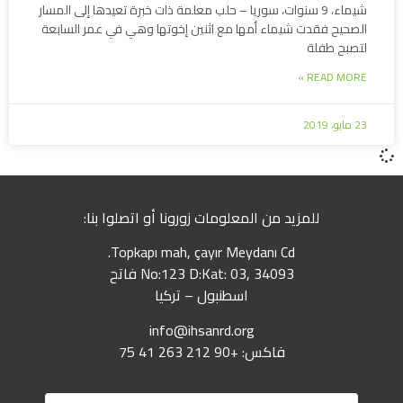
شيماء، 9 سنوات، سوريا – حلب معلمة ذات خبرة تعيدها إلى المسار
الصحيح فقدت شيماء أمها مع اثنين إخوتها وهي في عمر السابعة
لتصبح طفلة
READ MORE »
23 مايو، 2019
للمزيد من المعلومات زورونا أو اتصلوا بنا:
Topkapı mah, çayır Meydanı Cd.
No:123 D:Kat: 03, 34093 فاتح
اسطنبول – تركيا
info@ihsanrd.org
فاكس: +90 212 263 41 75