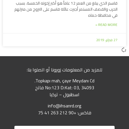
قاسم الذي يبلغ من العمر 12 عاماً هو أكبر إخوته الخمسة. بسبب
الحرب والقصف المستمر أجبرت عائلة قاسم على النزوح من منزلهم
في محافظة حماه
READ MORE »
27 فبراير، 2019
للمزيد من المعلومات زورونا أو اتصلوا بنا:
Topkapı mah, çayır Meydanı Cd.
No:123 D:Kat: 03, 34093 فاتح
اسطنبول – تركيا
info@ihsanrd.org
فاكس: +90 212 263 41 75