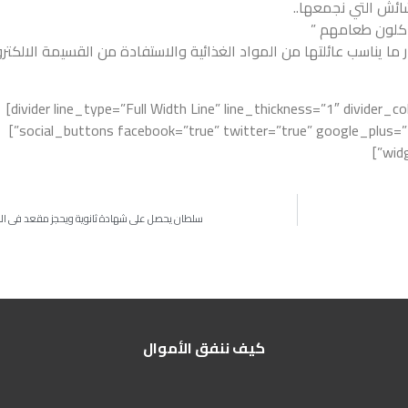
شائش التي نجمعها..
أكلون طعامهم ”
ا يناسب عائلتها من المواد الغذائية والاستفادة من القسيمة الالكترو
[divider line_type=”Full Width Line” line_thickness=”1″ divider_color=”default” custom_height=”100″]
[social_buttons facebook=”true” twitter=”true” google_plus=”true” linkedin=”true” pinterest=”true”]
ا
سلطان يحصل على شهادة ثانوية ويحجز مقعد في ال
كيف ننفق الأموال