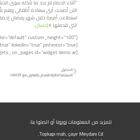
“أثناء الحصار لم نجد ما نأكله سوى الح
الآن أصبحت أرى سعادة أطفالي وهم ي
استطاعت أميرة خلال شهر رمضان إحضار م
التي قدمتها
#
إحسان
.
[widgets_on_pages id=”widget demo ar”]
السابق
الاستجابة الطارئة للنازحين بالتعاون مع UNICEF
للمزيد من المعلومات زورونا أو اتصلوا بنا:
Topkapı mah, çayır Meydanı Cd.