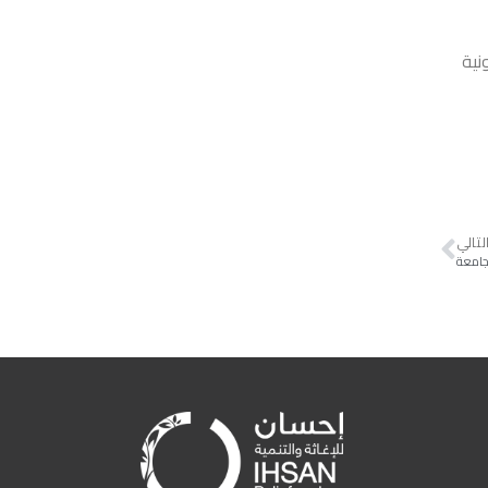
نية
لتالي
جامعة