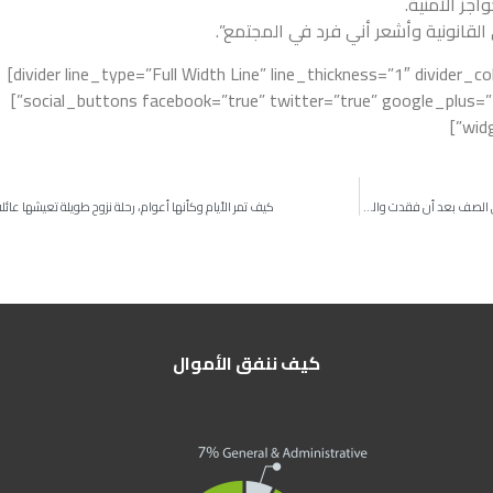
اجز الأمنية.
قانونية وأشعر أني فرد في المجتمع”.
[divider line_type=”Full Width Line” line_thickness=”1″ divider_color=”default” custom_height=”100″]
[social_buttons facebook=”true” twitter=”true” google_plus=”true” linkedin=”true” pinterest=”true”]
ا
بمساعدة معلمتها، تعود شمياء إلى اللعب والانتباه في الصف بعد أن فقدت والديها
كيف تمر الأيام وكأنها أعوام، رحلة نزوح طويلة تعيشها عائل
كيف ننفق الأموال