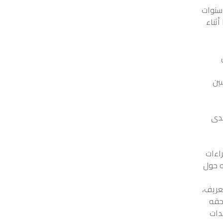
 سنوات
أثناء
ئلة حسين
لدى
اءات
ه حول
عريف،
حقه
دات