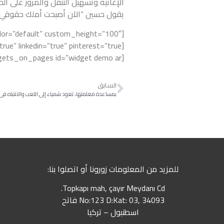
الإغاثية وتسهيل التنقل والمرور على الحو
يقول حسين “الآن أصبحت أملك حقوقي ال
[widgets_on_pages id=”widget demo ar”]
السابق
للمزيد من المعلومات زورونا أو اتصلوا بنا:
Topkapı mah, çayır Meydanı Cd.
No:123 D:Kat: 03, 34093 فاتح
اسطنبول – تركيا