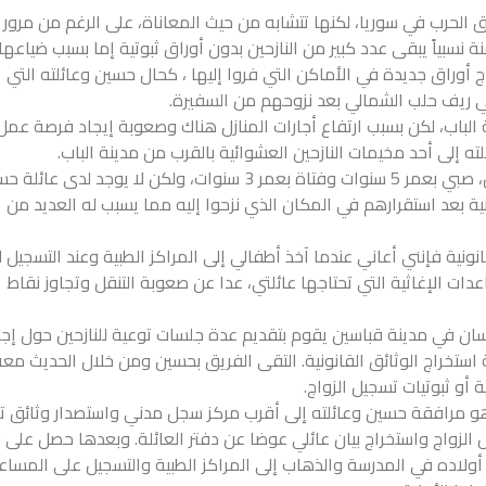
الحرب في سوريا، لكنها تتشابه من حيث المعاناة، على الرغم من مرور
سبياً يبقى عدد كبير من النازحين بدون أوراق ثبوتية إما بسبب ضياعها 
ج أوراق جديدة في الأماكن التي فروا إليها ، كحال حسين وعائلته التي
ي ريف حلب الشمالي بعد نزوحهم من السفيرة.
ة الباب، لكن بسبب ارتفاع أجارات المنازل هناك وصعوبة إيجاد فرصة عمل
ه إلى أحد مخيمات النازحين العشوائية بالقرب من مدينة الباب.
حسين متزوج منذ 6 سنوات ولديه طفلان، صبي بعمر 5 سنوات وفتاة بعمر 3 سنوات، ولكن لا يوجد لدى عا
 بعد استقرارهم في المكان الذي نزحوا إليه مما يسبب له العديد من
نية فإنني أعاني عندما آخذ أطفالي إلى المراكز الطبية وعند التسجيل 
ات الإغاثية التي تحتاجها عائلتي، عدا عن صعوبة التنقل وتجاوز نقاط
ان في مدينة قباسين يقوم بتقديم عدة جلسات توعية للنازحين حول إجر
استخراج الوثائق القانونية. التقى الفريق بحسين ومن خلال الحديث مع
 أو ثبوتيات تسجيل الزواج.
ة هو مرافقة حسين وعائلته إلى أقرب مركز سجل مدني واستصدار وثائق ت
الزواج واستخراج بيان عائلي عوضا عن دفتر العائلة. وبعدها حصل على 
أولاده في المدرسة والذهاب إلى المراكز الطبية والتسجيل على المساع