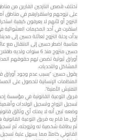
تختلف قصص النازحين الفارين من مناطق 
على نزوحهم واستقرارهم في مناطق آمنة ن
النزوح أو لأنهم لا يعرفون كيفية استخرا
استقرت في أحد المخيمات العشوائية ف
بدأت رحلة النزوح لعائلة حسين إلى مدين
مناسبة اضطر حسين إلى الانتقال مع عائلت
أوراق ثبوتية تضمن لهم حقوقهم المدنية
المشاكل والتحديات.
يقول حسين: “بسبب عدم وجود أوراق قانو
المنظمات الإنسانية للحصول على المساعد
التفتيش الأمنية”.
فريق التوعية القانونية في مؤسسة إحس
تسجيل الزواج وتسجيل الولادات وأهمية 
وضعه تبين أنه لا يملك أي وثائق قانونية
أول ما قام به فريق التوعية القانوني
ثم بطاقة شخصية له ولزوجته، ثم تسجيل 
القانوني كاملاً مما يسهل علية تسجيل 