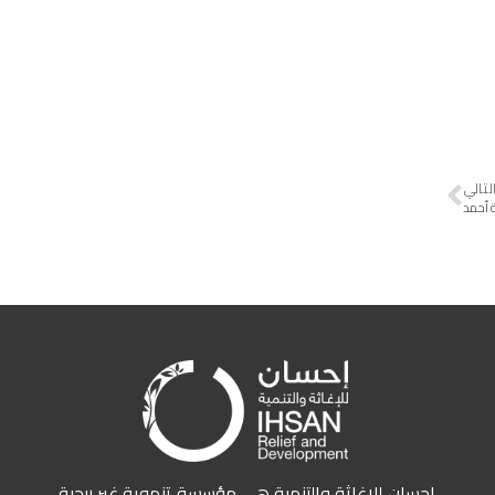
لتالي
ة أحمد
إحسان للإغاثة والتنمية هي مؤسسة تنموية غير ربحية.