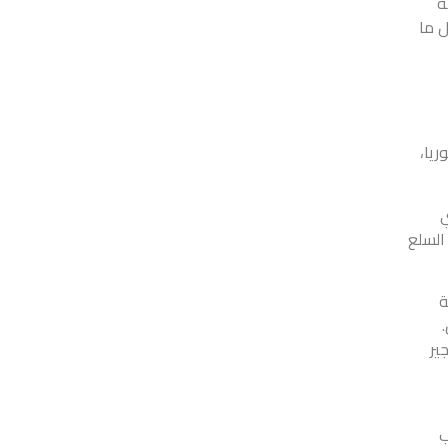
مضيفة
وم بصرف قيمة القسيمة البالغة 50$ مقابل ما
يا،
ي
السلع
ة
ير
ب