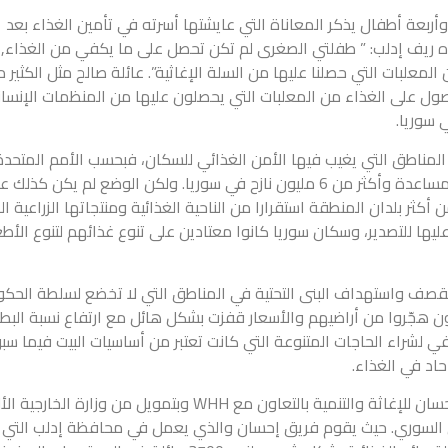
أربعة أطفال يذكر المعاناة التي عايشتها أسرته في تأمين الغذاء بعد
ه ريف إدلب: ” طفلتي الصغرى لم تكن تحصل على ما يكفي من الغذاء
لمعلبات التي حصلنا عليها من السلة الإغاثية”. عائلة صالح مثل الكثير 
الحصول على الغذاء من المعلبات التي يحصلون عليها من المنظمات الإنسان
 سوريا.
لمناطق التي يغيب فيها الأمن الغذائي للسكان، فبحسب الأمم المتحدة
يزال أكثر من 13 مليون شخص بحاجة للمساعدة وأكثر من 6 مليون نازح في سوريا. ولكن الوضع لم يكن كذل
كثر بلدان المنطقة استقرارا من الناحية الغذائية ومنتجاتها الزراعية ال
ليها للتصدير، وسكان سوريا كانوا معتادين على تنوع غذائهم لتنوع الأ
لقصف واستهداف البنى التحتية في المناطق التي لا تخضع لسلطة الحك
 هجّروا من أراضيهم والأسعار قفزت بشكل هائل مع ارتفاع نسبة البطا
ي لشراء الحاجات المتنوعة التي كانت تعتبر من أساسيات البيت فيما سب
اد في الغذاء.
في نهاية عام 2017 أطلقت مؤسسة إحسان للإغاثة والتنمية بالتعاون مع WHH وبتمويل من وزارة ال
 السوري. حيث يقوم فريق إحسان والذي يعمل في محافظة إدلب التي