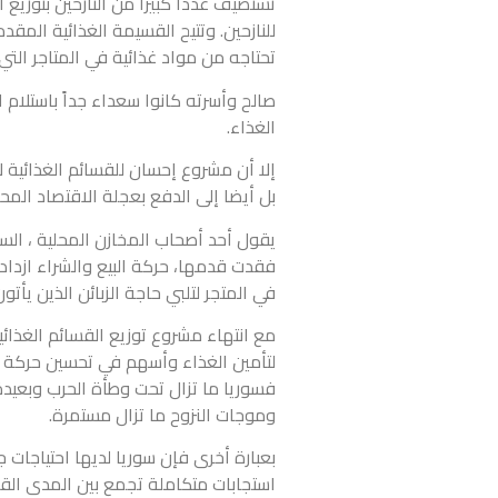
تحتاجه من مواد غذائية في المتاجر ا
صالح وأسرته كانوا سعداء جداً باستلام ا
الغذاء.
إلا أن مشروع إحسان للقسائم الغذائي
بل أيضا إلى الدفع بعجلة الاقتصاد المح
يقول أحد أصحاب المخازن المحلية ، السي
فقدت قدمها، حركة البيع والشراء ازداد
في المتجر لتلبي حاجة الزبائن الذين يأ
مع انتهاء مشروع توزيع القسائم الغذائ
لتأمين الغذاء وأسهم في تحسين حركة الا
فسوريا ما تزال تحت وطأة الحرب وبعيدة
وموجات النزوح ما تزال مستمرة.
بعبارة أخرى فإن سوريا لديها احتياجات 
استجابات متكاملة تجمع بين المدى القصي