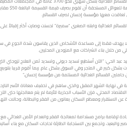
تستضيف عددا كبيرا من النازحين بتوزيع القسائم الغذائية بشكل شهري لنحو 3700 عائلة في المجتمعات ال
للنازحين. وتتيح القسيمة الغذائية المقدمة للعوائل المستحقة أن تق
لتي تعاقدت معها مؤسسة إحسان لصرف القسائم.
لقسائم الغذائية وابنته الصغرى “سميرة” تحسنت وصارت أكثر إقبالاً على
ة لا يهدف فقط إلى مساعدة الأشخاص الذين يقاسون شدة الجوع في سور
لي من خلال بناء الشراكات مع المزودين المحليين.
د عبد الحي: “الآن أستطيع تسديد ديوني وتسديد ثمن العلاج لزوجتي الت
ت بشكل كبير في المتجر وفي السوق بشكل عام. ربما أقوم قريبا بتنويع 
تون حاملين القسائم الغذائية المستلمة من مؤسسة إحسان.”
ية في نهاية الشهر المقبل والذي ساهم في تخفيف معاناة الأسر النازح
قتصاد المحلي، فإن الأسباب الجذرية للأزمة لم يتم معالجتها حتى الآن.
 عن الاستقرار ومعظم السكان يعانون من الفقر والبطالة، وحالات التهج
جادة لإقامة برامج مستدامة لمعالجة الفقر وانعدام الأمن الغذائي مع
ر والبعيد، وتجمع بين الاستجابة الطارئة لحاجات السكان مع بناء أسالي