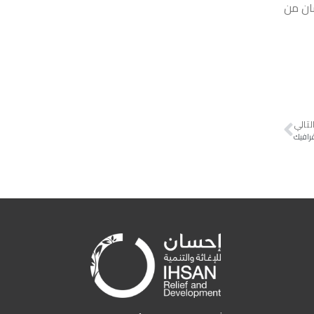
ان من
لتالي