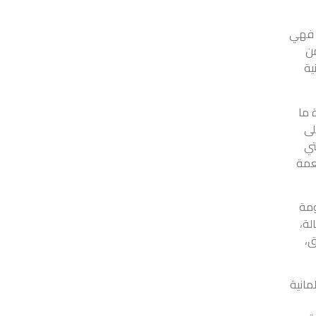
, فهي
من
ية
 ما
ك على
تي
طعمة
ومة
لة،
ق،
خارجية الألمانية