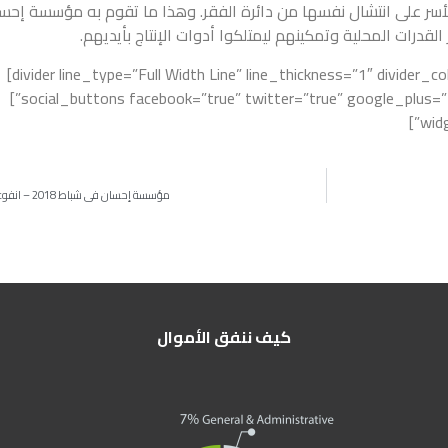
سر على انتشال نفسها من دائرة الفقر. وهذا ما تقوم به مؤسسة إحس
لقدرات المحلية وتمكينهم ليمتلكوا أدوات الإنتاج بأيديهم.
[divider line_type=”Full Width Line” line_thickness=”1″ divider_color=”default” custom_height=”100″]
[social_buttons facebook=”true” twitter=”true” google_plus=”true” linkedin=”true” pinterest=”true”]
ا
مؤسسة إحسان في شباط 2018 – انفوغرافيك
كيف ننفق الأموال