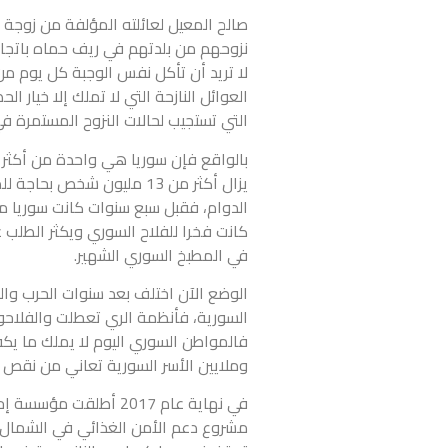
صالح المعيل لعائلته المؤلفة من زوجة و
نزوحهم من بلدتهم في ريف حماه باتجا
لا تريد أن تأكل نفس الوجبة كل يوم من ا
العوائل النازحة التي لا تملك إلا خيار 
التي تستجيب لحالات النزوح المستمرة في
بالواقع فإن سوريا هي واحدة من أكثر ا
الدوام، فقبل سبع سنوات كانت سوريا من أ
كانت فخرا للفلاح السوري ويكثر الطلب ع
في المطبخ السوري الشهير.
الوضع الآن اختلف بعد سنوات الحرب وا
السورية، فأنظمة الري تعطلت والفلاحون
فالمواطن السوري اليوم لا يملك ما يكف
وملايين الأسر السورية تعاني من نقص ح
مشروع دعم الأمن الغذائي في الشمال