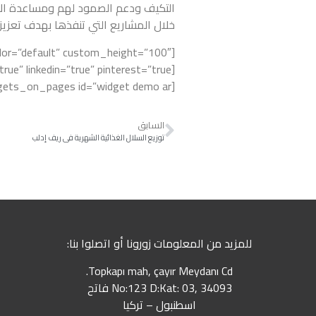
التكيف ودعم الصمود لهم ومساعدة الأ
خلال المشاريع التي تنفذها بهدف تعزيز ا
[widgets_on_pages id=”widget demo ar”]
السابق
توزيع السلال الغذائية الشهرية في ريف إدلب
للمزيد من المعلومات زورونا أو اتصلوا بنا:
Topkapı mah, çayır Meydanı Cd.
No:123 D:Kat: 03, 34093 فاتح
اسطنبول – تركيا