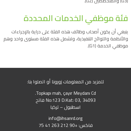
(G3) والمتخصصين (G2).
فئة موظفي الخدمات المحددة
ينبغي أن يكون أصحاب وظائف هذه الفئة على دراية بالإجراءات
والأنظمة واللوائح التنفيذية، وتشمل هذه الفئة مستوى واحد وهم
موظفي الخدمة (G1).
للمزيد من المعلومات زورونا أو اتصلوا بنا:
Topkapı mah, çayır Meydanı Cd.
No:123 D:Kat: 03, 34093 فاتح
اسطنبول – تركيا
info@ihsanrd.org
فاكس: +90 212 263 41 75