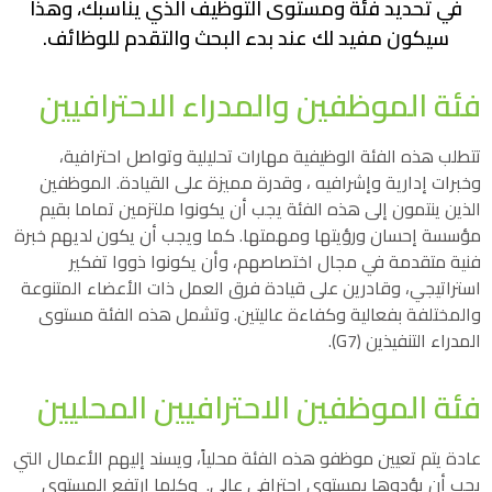
في تحديد فئة ومستوى التوظيف الذي يناسبك، وهذا
سيكون مفيد لك عند بدء البحث والتقدم للوظائف.
فئة الموظفين والمدراء الاحترافيين
تتطلب هذه الفئة الوظيفية مهارات تحليلية وتواصل احترافية،
وخبرات إدارية وإشرافيه ، وقدرة مميزة على القيادة. الموظفين
الذين ينتمون إلى هذه الفئة يجب أن يكونوا ملتزمين تماما بقيم
مؤسسة إحسان ورؤيتها ومهمتها. كما ويجب أن يكون لديهم خبرة
فنية متقدمة في مجال اختصاصهم، وأن يكونوا ذووا تفكير
استراتيجي، وقادرين على قيادة فرق العمل ذات الأعضاء المتنوعة
والمختلفة بفعالية وكفاءة عاليتين. وتشمل هذه الفئة مستوى
المدراء التنفيذين (G7).
فئة الموظفين الاحترافيين المحليين
عادة يتم تعيين موظفو هذه الفئة محلياً، ويسند إليهم الأعمال التي
يجب أن يؤدوها بمستوى احترافي عالي. وكلما ارتفع المستوى