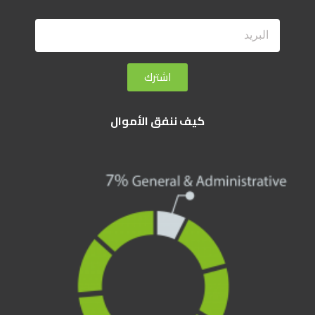
اشترك
كيف ننفق الأموال