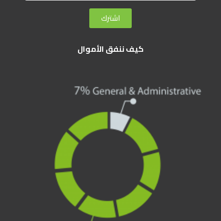
اشترك
كيف ننفق الأموال