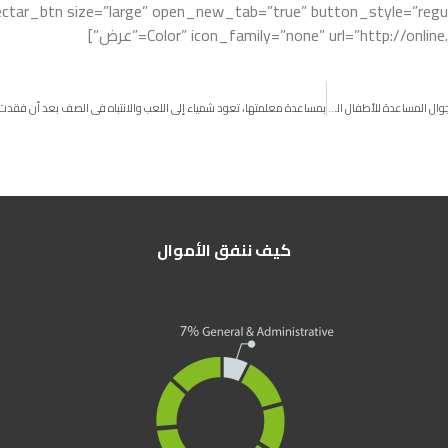
ne”][nectar_btn size=”large” open_new_tab=”true” button_style=”re
Color” icon_family=”none” url=”http://on=”عرض”]
ا
طفولة في مواجهة النزوح: كيف يقدم فريق الحماية الجوال المساعدة للأطفال النازحين
كيف ننفق الأموال