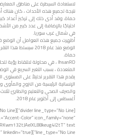
لاستعادة السيطرة على مناطق المعارضة
في شمال غرب سوريا.
أظهرت جميع هذه العوامل أن الوضع في 
الوضع منذ عام 2018 س
حماة.
IhsanRD ، في محاولة لالتقاط رؤي
المتعددة ، بسبب التغير السريع في الوضع
يقدم هذا التقرير تحليلاً على المستوى 
الإنسانية الرئيسية من النزوح والمأوى 
والصرف الصحي والتعليم والطارئ لثلاث م
أغسطس إلى أكتوبر عام 2018.
=”Accent-Color” icon_family=”none”