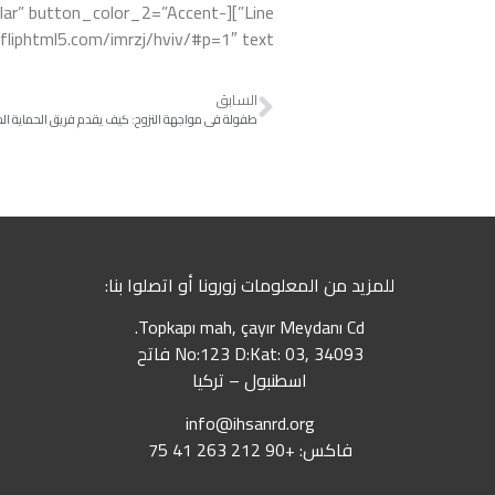
gular” button_color_2=”Accent-
line.fliphtml5.com/imrzj/hviv/#p=1″ text
السابق
للمزيد من المعلومات زورونا أو اتصلوا بنا:
Topkapı mah, çayır Meydanı Cd.
No:123 D:Kat: 03, 34093 فاتح
اسطنبول – تركيا
info@ihsanrd.org
فاكس: +90 212 263 41 75