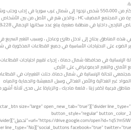
.
نتيجة لجميع هذه الأحداث ، كان هناك أكثر من 550،000 شخص نزحوا إلى شمال غرب سوريا في إدلب وح
حماة. وقد أدى ذلك إلى تركيز أعداد كبيرة من المجتمع المضيف HC ، والذين هم في الأصل من بين الأ
احتياجًا بالإضافة إلى عدد كبير من الأشخاص النازحين داخليا 
هذه المناطق يحتاج إلى تدخل طارئ وعاجل ، وبسبب التغير السريع في
يسلط هذا التقرير الضوء على الاحتياجات الأساسية في جميع القطاعات المذكورة في 
ة للحالة الإنسانية في محافظة شمال حماة ، إجراء تقييم احتياجات القطاعات
 الأمني ​​والتغير الديموغرافي على الأرض.
المجتمعي للحالة الإنسانية في شمال حماة. حللت التغييرات في القطاعا
والمواد غير الغذائية والأمن الغذائي وسبل المعيشة والحماية والمياه
ناطق فرعية (كفر زيتا ، قلعة ماديك ، والزيارة) على مدى ثلاثة أشهر 
der line_type=”No Line”][divider line_type=”No Line”][nectar_btn size=”large” open_new_tab=”true”
button_style=”regular” button_color_2
l=”https://drive.google.com/open?id=1q57mSIWRKwm132tJAelXL88keug4I2tT” text
[social_buttons facebook=”true” twitter=”true” linkedin=”true”][divider line_type=”No