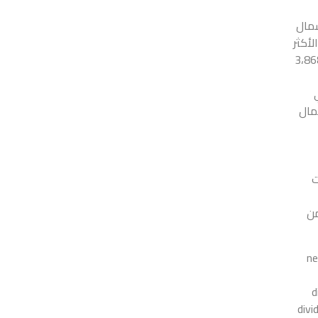
لب وشمال
شخاص الأكثر
في منطقة صغيرة يبلغ عدد سكانها الإجمالي 3،868،228
شمال
ت
من
[divi
ur=”تحميل”][divider
line_type=”No Line”]