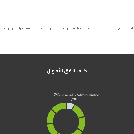
ا
إدلب الجنوبي
كيف ننفق الأموال