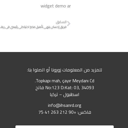
widget demo ar
السابق
فريق إحسان ينهي تأهيل مخبز احتياطي رئيسي في ريف 
للمزيد من المعلومات زورونا أو اتصلوا بنا:
Topkapı mah, çayır Meydanı Cd.
No:123 D:Kat: 03, 34093 فاتح
اسطنبول – تركيا
info@ihsanrd.org
فاكس: +90 212 263 41 75