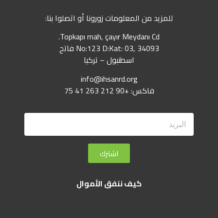
للمزيد من المعلومات زورونا أو اتصلوا بنا:
Topkapı mah, çayır Meydanı Cd.
No:123 D:Kat: 03, 34093 فاتح
اسطنبول – تركيا
info@ihsanrd.org
فاكس: +90 212 263 41 75
اشترك
كيف ننفق الأموال