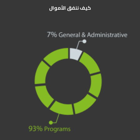
كيف ننفق الأموال