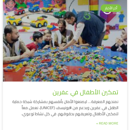
أخر الأخبار
تمكين الأطفال في عفرين
نمنحهم المعرفة… ليصنعوا الأمان بأنفسهم بمشاركة شبكة حماية
الطفل في عفرين وبدعم من #يونيسف (UNICEF)، نعمل معاً
لتمكين الأطفال وتعريفهم بحقوقهم. في كل نشاط توعوي،
READ MORE »