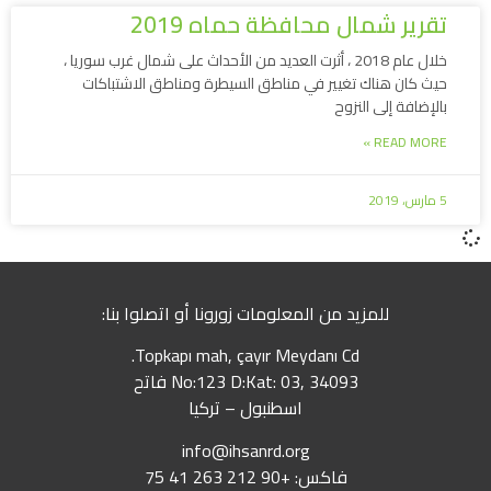
تقرير شمال محافظة حماه 2019
خلال عام 2018 ، أثرت العديد من الأحداث على شمال غرب سوريا ،
حيث كان هناك تغيير في مناطق السيطرة ومناطق الاشتباكات
بالإضافة إلى النزوح
READ MORE »
5 مارس، 2019
للمزيد من المعلومات زورونا أو اتصلوا بنا:
Topkapı mah, çayır Meydanı Cd.
No:123 D:Kat: 03, 34093 فاتح
اسطنبول – تركيا
info@ihsanrd.org
فاكس: +90 212 263 41 75