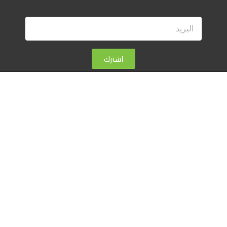
اشترك
كيف ننفق الأموال