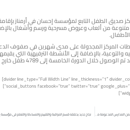
كز صديق الطفل التابع لمؤسسة إحسان في أرمناز بإقامة
تنوعة من ألعاب وعروض مسرحية ورسم وأشغال بالإض
الأطفال.
 ضمن نشاطات المركز المجدولة على مدى شهرين في صفوف الد
 والتوعية، بالإضافة إلى الأنشطة الترفيهية التي يقيمها
الفريق للأطفال خارج المركز وقد تم الوصول خلال الدورة الخامسة إلى 4789 طفل خارج
[divider line_type=”Full Width Line” line_thickness=”1″ divider_color=”default” custom_height=”100″]
[social_buttons facebook=”true” twitter=”true” google_plus=”true” linkedin=”true” pinterest=”true”]
ا
حلقات تعلم المعلمين، خطوة نحو رفع سوية التعليم ضمن المدارس المدعومة من مؤسسة إحسان
نجاح جديد يحققه قسم المراقبة والتقييم والمساءلة والتعلم في مؤسسة 