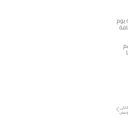
 يوم
افة
عم
لتالي
إحسان