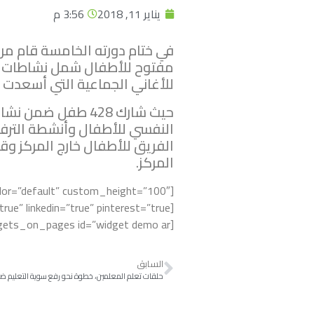
يناير 11, 2018
3:56 م
في ختام دورته الخامسة قام مر
مفتوح للأطفال شمل نشاطات م
للأغاني الجماعية التي أسعدت 
حيث شارك 428 طفل
النفسي للأطفال وأنشطة الترفيه
المركز.
[widgets_on_pages id=”widget demo ar”]
السابق