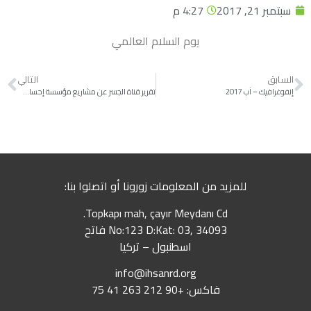
سبتمبر 21, 2017
4:27 م
يوم السلام العالمي
السابق
التالي
إنفوغرافيك – آب 2017
تقرير قناة الجسر عن مشاريع مؤسسة إحسان في الغوطة الشرقية
للمزيد من المعلومات زورونا أو اتصلوا بنا:
Topkapı mah, çayır Meydanı Cd.
No:123 D:Kat: 03, 34093 فاتح
اسطنبول – تركيا
info@ihsanrd.org
فاكس: +90 212 263 41 75