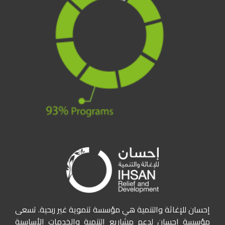
إحسان للإغاثة والتنمية هي مؤسسة تنموية غير ربحية. تسعى
مؤسسة إحسان لدعم مشاريع التنمية والخدمات الأساسية