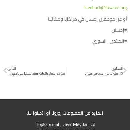
feedback@ihsanrd.org
أو عبر موظفين إحسان في مراكزنا ومكاتبنا
#إحسان
#المنتدى_السوري​
السابق
التالي
10 سنوات من الحرب في سوريا
هؤلاء النساء رائعات، فقد عملوا على تحويل القصاصات القماشية إلى قطع ثمينة
للمزيد من المعلومات زورونا أو اتصلوا بنا:
Topkapı mah, çayır Meydanı Cd.