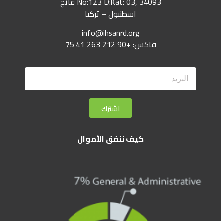
No:123 D:Kat: 03, 34093 فاتح
اسطنبول – تركيا
info@ihsanrd.org
فاكس: +90 212 263 41 75
اشترك
كيف ننفق الأموال