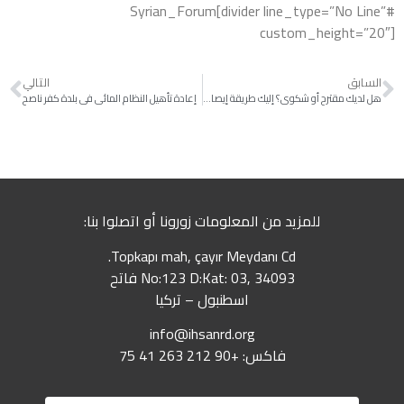
#Syrian_Forum[divider line_type=”No Line”
custom_height=”20″]
السابق
التالي
هل لديك مقترح أو شكوى؟ إليك طريقة إيصالها
إعادة تأهيل النظام المائي في بلدة كفر ناصح
للمزيد من المعلومات زورونا أو اتصلوا بنا:
Topkapı mah, çayır Meydanı Cd.
No:123 D:Kat: 03, 34093 فاتح
اسطنبول – تركيا
info@ihsanrd.org
فاكس: +90 212 263 41 75