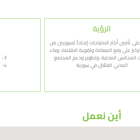
الرؤية
لى تأمين أكثر الاحتياجات إلحاحاً للسوريين من
تركيز على رفع المعاناة وتقوية الاقتصاد وبناء
 المجالس المحلية، وتطوير ودعم المجتمع
3- النزاهة والمصداقية
المدني الفعّال في سورية
4- القيادة وبناء الفريق
أين نعمل