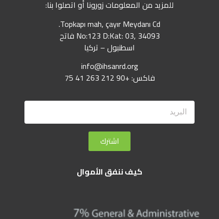
للمزيد من المعلومات زورونا أو اتصلوا بنا:
Topkapı mah, çayır Meydanı Cd.
No:123 D:Kat: 03, 34093 فاتح
اسطنبول – تركيا
info@ihsanrd.org
فاكس: +90 212 263 41 75
اشترك
كيف ننفق الأموال