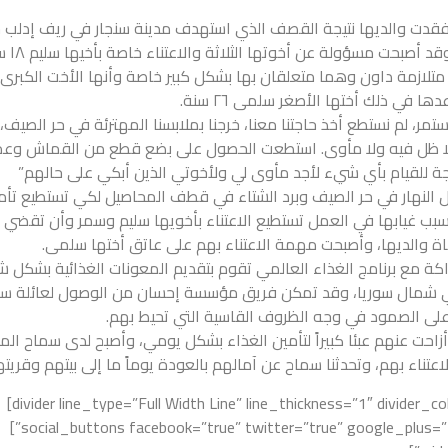
فقدت والديها نتيجة القصف الذي استهدف مدينة سنجار في ريف إدلب 
كانت تعيش عائلتها لتجد سماح نفسها و
يعانيان من متلازمة داون وهما متعلقان بها بشكل كبير خاصة وأنها الأخت الكبرى
 في ذلك أختها الأصغر سلمى ٢٦ سنة.
مر، لم نستطع أخذ حاجتنا معنا، خرجنا بملابسنا المهترئة في حر الصيف،
 لا ظل فيه ولا مأوى. استطعت الحصول على بضع قطع من القماش وع
حاجة للقيام بأي شيء لأجد مأوى لي ولأخوتي الذين أبكي على حالهم”
النهار في حر الصيف وبرد الشتاء في قطف المحاصيل لكي تستطيع تأم
 بسبب غيابها في العمل تستطيع الاعتناء بأخويها سليم وسمر وأن تقضي 
 والديها، وأصبحت مهمة الاعتناء بهم على عاتق أختها سلمى.
اكة مع برنامج الغذاء العالمي تقوم بتقديم المعونات الغذائية بشكل 
ر حاجة في شمال سوريا، وقد تمكن فريق مؤسسة إحسان من الوصول لعائلة س
لى الصمود في وجه الظروف القاسية التي تحيط بهم.
زاحت عنهم عبئا كبيراً لتأمين الغذاء بشكل يومي، وأصبح لدى سماح الم
عتناء بهم، وتحدثنا سماح عن آمالهم بالعودة يوماً ما إلى بيتهم وقريته
[divider line_type=”Full Width Line” line_thickness=”1″ divider_color=”default” custom_height=”100″]
[social_buttons facebook=”true” twitter=”true” google_plus=”true” linkedin=”true” pinterest=”true”]