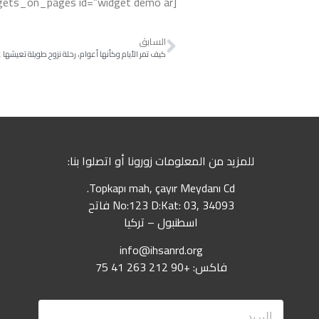
[widgets_on_pages id=”widget demo ar”]
السابق
كيف تمر الأيام وكأنها أعوام، رحلة نزوح طويلة تعيشها 
للمزيد من المعلومات زورونا أو اتصلوا بنا:
Topkapı mah, çayır Meydanı Cd.
No:123 D:Kat: 03, 34093 فاتح
اسطنبول – تركيا
info@ihsanrd.org
فاكس: +90 212 263 41 75