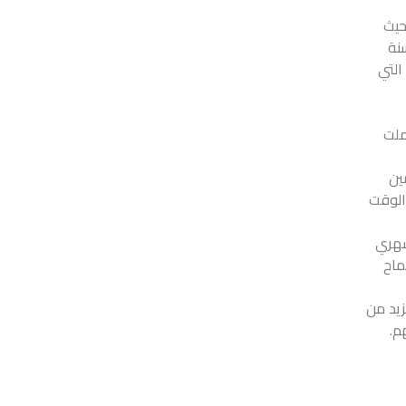
حيث
قد أصبحت مسؤولة عن أخوتها الثلاثة والاعتناء خاصة بأخيها سليم ١٨ سنة
 التي
ملت
ين
الوقت
شهري
ماح
زيد من
م.