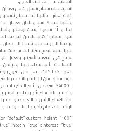
القاسية في ريف حلب الغربي.
انقلبت حياة سماح بشكل كامل بعد أن 
وأختها سمر ١٩ سنة واللذان 
اعتادوا أن يقضوا أوقات برفقتها وتساعدها
تقول سماح: ” هربنا ليلا من القصف المست
ووصلنا الى ريف حلب شمالا الى مكان
منها خيمة لتصبح منزلنا الجديد، كنت ب
سماح هي المعيلة لأسرتها وتعمل طول 
الاحتياجات الأساسية لعائلتها، ولم تكن
معهم كما كانت تفعل قبل النزوح ووفاة
مؤسسة إحسان للإغاثة والتنمية وبالشر
لـ 34000 أسرة من الأسر الأكث
وتقديم سلة غذاء شهرية لهم لتعينهم ع
سلة الغذاء الشهرية التي حصلوا عليها أ
الوقت للاهتمام بأخويها سليم وسمر والا