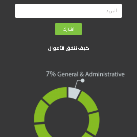
اشترك
كيف ننفق الأموال