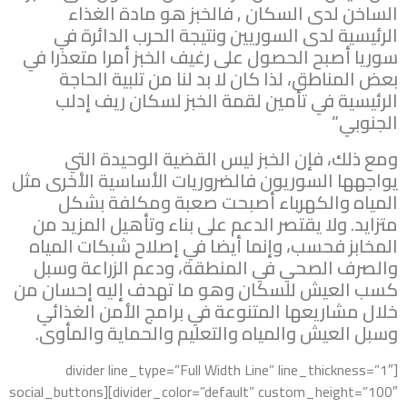
الساخن لدى السكان , فالخبز هو مادة الغذاء
الرئيسية لدى السوريين ونتيجة الحرب الدائرة في
سوريا أصبح الحصول على رغيف الخبز أمرا متعذرا في
بعض المناطق، لذا كان لا بد لنا من تلبية الحاجة
الرئيسية في تأمين لقمة الخبز لسكان ريف إدلب
الجنوبي”
ومع ذلك، فإن الخبز ليس القضية الوحيدة التي
يواجهها السوريون فالضروريات الأساسية الأخرى مثل
المياه والكهرباء أصبحت صعبة ومكلفة بشكل
متزايد. ولا يقتصر الدعم على بناء وتأهيل المزيد من
المخابز فحسب، وإنما أيضا في إصلاح شبكات المياه
والصرف الصحي في المنطقة، ودعم الزراعة وسبل
كسب العيش للسكان وهو ما تهدف إليه إحسان من
خلال مشاريعها المتنوعة في برامج الأمن الغذائي
وسبل العيش والمياه والتعليم والحماية والمأوى.
[divider line_type=”Full Width Line” line_thickness=”1″
divider_color=”default” custom_height=”100″][social_buttons