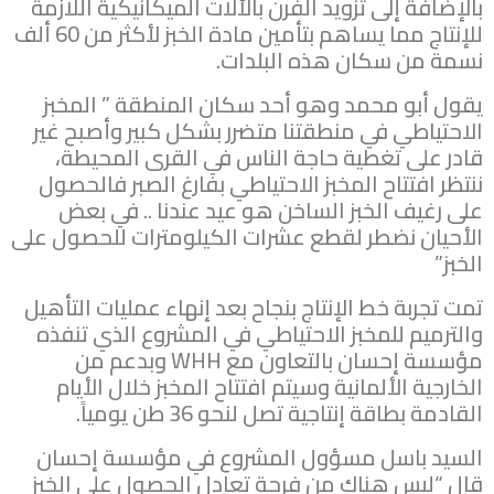
بالإضافة إلى تزويد الفرن بالآلات الميكانيكية اللازمة
للإنتاج مما يساهم بتأمين مادة الخبز لأكثر من 60 ألف
نسمة من سكان هذه البلدات.
يقول أبو محمد وهو أحد سكان المنطقة ” المخبز
الاحتياطي في منطقتنا متضرر بشكل كبير وأصبح غير
قادر على تغطية حاجة الناس في القرى المحيطة،
ننتظر افتتاح المخبز الاحتياطي بفارغ الصبر فالحصول
على رغيف الخبز الساخن هو عيد عندنا .. في بعض
الأحيان نضطر لقطع عشرات الكيلومترات للحصول على
الخبز”
تمت تجربة خط الإنتاج بنجاح بعد إنهاء عمليات التأهيل
والترميم للمخبز الاحتياطي في المشروع الذي تنفذه
مؤسسة إحسان بالتعاون مع WHH وبدعم من
الخارجية الألمانية وسيتم افتتاح المخبز خلال الأيام
القادمة بطاقة إنتاجية تصل لنحو 36 طن يومياً.
السيد باسل مسؤول المشروع في مؤسسة إحسان
قال “ليس هناك من فرحة تعادل الحصول على الخبز