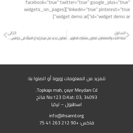
facebook=”true” twitter=”true” google_plus=”true”
linkedin=”true” pinterest=”true”][widgets_on_pages
id=”widget demo ar”]widget demo ar”]
السابق
التالي
لجنة الآباء والمعلمين، تعاون مشترك لتطوير المدارس المدعومة من مؤسسة إحسان
تعاون جديد بين مركز إبداع المرأة في جرابلس ولجنة إعادة الاستقرار بهدف دعم وتمكين المرأة
للمزيد من المعلومات زورونا أو اتصلوا بنا:
Topkapı mah, çayır Meydanı Cd.
No:123 D:Kat: 03, 34093 فاتح
اسطنبول – تركيا
info@ihsanrd.org
فاكس: +90 212 263 41 75