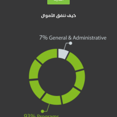
كيف ننفق الأموال