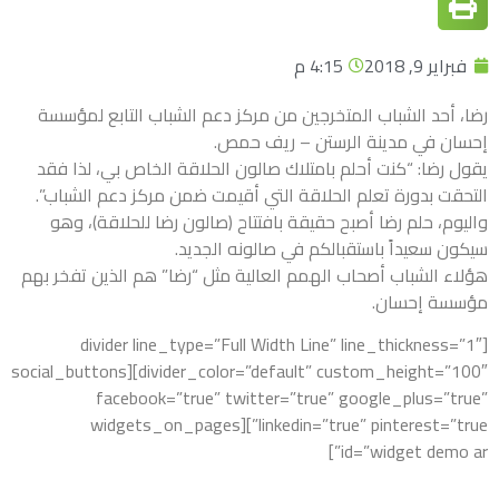
فبراير 9, 2018
4:15 م
رضا، أحد الشباب المتخرجين من مركز دعم الشباب التابع لمؤسسة
إحسان في مدينة الرستن – ريف حمص.
يقول رضا: “كنت أحلم بامتلاك صالون الحلاقة الخاص بي، لذا فقد
التحقت بدورة تعلم الحلاقة التي أقيمت ضمن مركز دعم الشباب”.
واليوم، حلم رضا أصبح حقيقة بافتتاح (صالون رضا للحلاقة)، وهو
سيكون سعيداً باستقبالكم في صالونه الجديد.
هؤلاء الشباب أصحاب الهمم العالية مثل “رضا” هم الذين تفخر بهم
مؤسسة إحسان.
[divider line_type=”Full Width Line” line_thickness=”1″
divider_color=”default” custom_height=”100″][social_buttons
facebook=”true” twitter=”true” google_plus=”true”
linkedin=”true” pinterest=”true”][widgets_on_pages
id=”widget demo ar”]