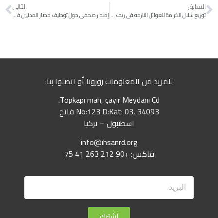
السابق
التالي
توزيع سلال الكرامة للعوائل النازحة في ريف إدلب – فيديو
إصدار صحفي حول توظيف حصار المدنيين في الغوطة الشرقية لدمشق كأداة حرب
للمزيد من المعلومات زورونا أو اتصلوا بنا:
Topkapı mah, çayır Meydanı Cd.
No:123 D:Kat: 03, 34093 فاتح
اسطنبول – تركيا
info@ihsanrd.org
فاكس: +90 212 263 41 75
اشترك