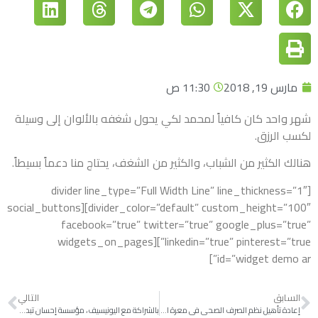
مارس 19, 2018
11:30 ص
شهر واحد كان كافياً لمحمد لكي يحول شغفه بالألوان إلى وسيلة
لكسب الرزق.
هنالك الكثير من الشباب، والكثير من الشغف، يحتاج منا دعماً بسيطاً.
[divider line_type=”Full Width Line” line_thickness=”1″
divider_color=”default” custom_height=”100″][social_buttons
facebook=”true” twitter=”true” google_plus=”true”
linkedin=”true” pinterest=”true”][widgets_on_pages
id=”widget demo ar”]
السابق
التالي
إعادة تأهيل نظم الصرف الصحي في معرة النعمان
بالشراكة مع اليونيسيف، مؤسسة إحسان تبدأ بتنفيذ مشروع استجابة للنازحين في الشمال السوري