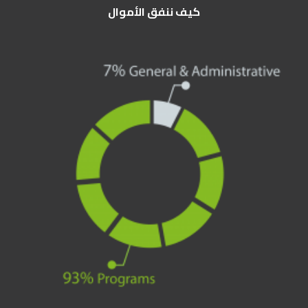
كيف ننفق الأموال