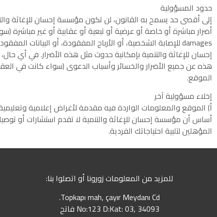
حدود المسؤولية
إلى أقصى حد يسمح به القانون، لن تكون مؤسسة إحسان للإغاثة وا
أضرار مباشرة أو خاصة أو عرضية أو تبعية أو عقابية أو غير مباشرة (سو
damages للإصابة الشخصية، أو الأرباح المفقودة، أو البيانات 
إحسان للإغاثة والتنمية بإمكانية حدوث مثل هذه الأضرار. في أي حا
هذه عن جميع الأضرار والخسائر وأسباب الدعوى (سواء كانت في العقد أ
الموقع.
إخلاء مسؤولية آخر
أ) الموقع والمعلومات الواردة فيه مقدمة لأغراض إعلامية وتعليم
أساس أن مؤسسة إحسان للإغاثة والتنمية لا تقدم استشارات أو توصيا
المؤهلين لتلبية احتياجاتك الفردية.
للمزيد من المعلومات زورونا أو اتصلوا بنا:
Topkapı mah, çayır Meydanı Cd.
No:123 D:Kat: 03, 34093 فاتح