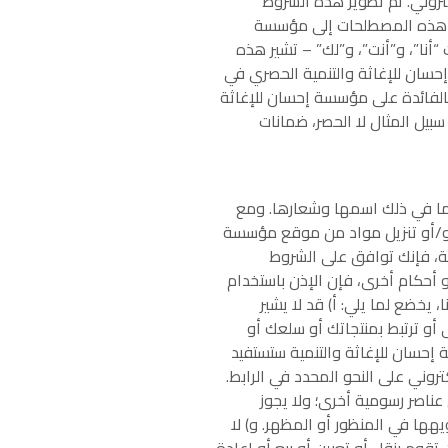
كتروني. تم تطوير هذه الشروط
شير هذه المصطلحات إلى مؤسسة
“İhsan İnsani Yardim ve Dayanisma Derneği”. سترى أيضًا مصطلحات “أنا”، و”أنت”، و”لك” – تشير هذه
حسان للإغاثة والتنمية الحصري في
 بالفائدة على مؤسسة إحسان للإغاثة
بيل المثال لا الحصر، ضمانات
 بما في ذلك اسمها وشعارها. ومع
سخ و/أو تنزيل مواد من موقع مؤسسة
نية، فإنك توافق على الشروط
حكام أخرى، فإن الإذن باستخدام
يخضع لما يلي: أ) قد لا يشير
 أو ترتبط بمنتجاتك أو سلعك أو
 إحسان للإغاثة والتنمية ستستفيد
روني على النحو المحدد في الرابط.
عناصر رسومية أخرى؛ ولا يجوز
هها في المنظور أو المظهر. و) لا
قوم بنقل أو تعيين أو بيع أو إعادة