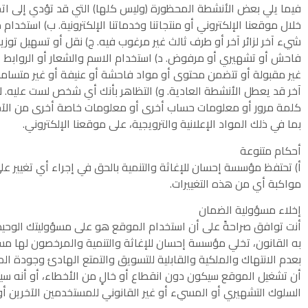
فيما يلي بعض الأنشطة المحظورة (وليس كلها) التي قد تؤدي إلى اتخا
خلال موقعنا الإلكتروني أو منتجاتنا وخدماتنا الإلكترونية. ب) استخدام 
شيء آخر لزائر آخر أو طرف ثالث غير مرغوب فيه. ج) نقل أو تسهيل توزي
فاحش أو تشهيري أو مرفوض. د) استخدام الاسم والشعار أو الروابط ا
غير مقبولة أو تتضمن محتوى أو مواد فاحشة أو عنيفة أو غير متسامح
آخر قد يعطل الأنشطة العادية. و) التظاهر بأنك أي شخص لست عليه. 
كلمة مرور أو معلومات حساب أخرى أو معلومات خاصة أخرى من الآخرين
بما في ذلك المواد الإعلانية والترويجية، على موقعنا الإلكتروني.
أحكام متنوعة
أ) تحتفظ مؤسسة إحسان للإغاثة والتنمية بالحق في إجراء أي تغيير
مواكبة أي من هذه التغييرات.
إخلاء مسؤولية الضمان
أنت توافق صراحةً على أن استخدام الموقع هو على مسؤوليتك الوحي
به القانون، تخلي مؤسسة إحسان للإغاثة والتنمية والمرخصون لها مسؤ
بعدم الانتهاك والملكية والقابلية للتسويق والتمتع الهادئ وجودة ا
أن تشغيل الموقع سيكون دون انقطاع أو خالٍ من الأخطاء، أو أنه سيت
السلوك التشهيري أو المسيء أو غير القانوني للمستخدمين الآخرين أو 