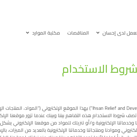
لعمل لدى إحسان
المناقصات
مكتبة الموارد
روط الاستخدام
تحتفظ مؤسسة إحسان للإغاثة والتنمية “إحسان” (Ihsan Relief and Development “IhsanRD”) بهذا الموقع 
تصف شروط الاستخدام هذه التفاهم بيننا وبينك عندما تزور موقعنا الإلك
تنا وخدماتنا الإلكترونية و/أو تنزيلك للمواد من موقعنا الإلكتروني يش
روني وموادنا ومنتجاتنا وخدماتنا الإلكترونية بالعديد من الميزات، بال