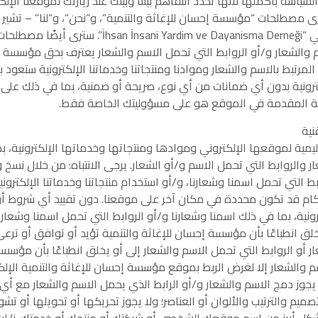
سة بأكملها لأنها تحدد التفاهم بيننا وبينك عند زيارتك لموقعنا الإل
ترى مصطلحات “مؤسسة إحسان للإغاثة والتنمية”، و”نحن”، و”لنا” – ت
إحسان للإغاثة والتنمية، وهي منظمة مسجلة رسميًا تحت الاسم التركي 
والشعار و/أو الروابط التي تحمل الاسم والشعار يعترف بحق مؤسسة إ
مرتبط بالاسم والشعار وموادنا ومنتجاتنا وخدماتنا الإلكترونية ستعود
لكترونية بدون أي ضمانات من أي نوع، صريحة أو ضمنية، بما في ذلك على س
ترونية المقدمة في الموقع هو على مسؤوليتك الخاصة فقط.
نية
ليمية لموقعها الإلكتروني وموادها ومنتجاتها وخدماتها الإلكترونية،
ر والروابط التي تحمل الاسم و/أو الشعار. يرجى الانتباه: من خلال ن
ابط التي تحمل اسمنا وشعارنا، و/أو استخدام منتجاتنا وخدماتنا الإلكترو
 قد تكون محددة في مكان آخر على موقعنا. دون تقييد أي شروط أو أ
ية، بما في ذلك اسمنا وشعارنا و/أو الروابط التي تحمل اسمنا وشعارنا، 
خلق انطباعًا بأن مؤسسة إحسان للإغاثة والتنمية تؤيد أو توافق أو ترعى
 أو الروابط التي تحمل الاسم والشعار إلى أو يخلق انطباعًا بأن مؤسسة
م والشعار إلا لغرض الربط بموقع مؤسسة إحسان للإغاثة والتنمية الإلكت
ا يجوز دمج الاسم والشعار و/أو الرابط الذي يحمل الاسم والشعار مع أي 
 والترتيب والألوان أو العناصر؛ ولا يجوز تحريكها أو تحويلها أو تشوي
شكل أبرز من اسم موقعك الشخصي أو شركتك أو منتجك أو خدمتك. ز) لن ت