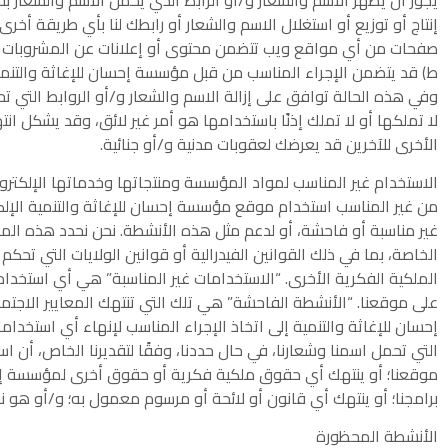
إنتاج أو توزيع أو استغلال الاسم والشعار أو رابطك لنا بأي طريقة أخ
صفحات من أي مواقع ويب تتضمن محتوى أو إعلانات عن المشروبات الكحولية 
ط) قد يتضمن الإجراء المناسب من قبل مؤسسة إحسان للإغاثة والتنمية،
وفي هذه الحالة توافق على إزالة الاسم والشعار و/أو الروابط التي ت
لا تملكها أو لا تملك إذنًا باستخدامها هو أمر غير لائق، وقد يشكل انته
الأخرى للآخرين قد يعرضك لعقوبات مدنية و/أو جنائية.
الاستخدام غير المناسب لمواد المؤسسة ومنتجاتها وخدماتها الإلكتروني
من غير المناسب استخدام موقع مؤسسة إحسان للإغاثة والتنمية الإلكترو
غير مناسبة أو فاحشة، أو لدعم مثل هذه الأنشطة. نحن نحدد هذه المصطل
الخاصة، بما في ذلك القوانين الفيدرالية أو قوانين الولايات التي تحك
الملكية الفكرية الأخرى. “الاستخدامات غير المناسبة” هي أي استخد
على موقعنا. “الأنشطة الفاحشة” هي تلك التي تنتهك المعايير الاجتما
إحسان للإغاثة والتنمية إلى اتخاذ الإجراء المناسب لإنهاء أي استخدامات
التي تحمل اسمنا وشعارنا، في حال حددنا، وفقًا لتقديرنا الخاص، أ
موقعنا؛ أو ينتهك أي حقوق ملكية فكرية أو حقوق أخرى لمؤسسة إحسان 
برامجنا؛ أو ينتهك أي قانون أو لائحة أو مرسوم معمول به؛ و/أو هو 
الأنشطة المحظورة