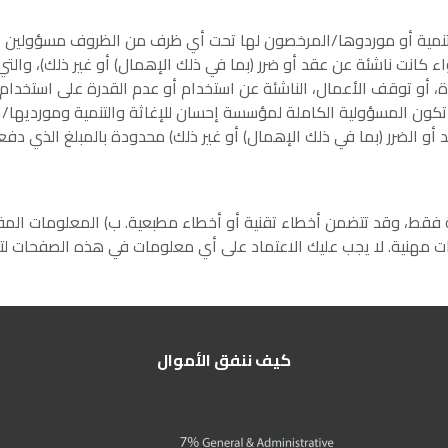
لتنمية أو موردوها/المرخصون لها تحت أي ظرف من الظروف مسؤولين 
اء كانت ناشئة عن عقد أو ضرر (بما في ذلك الإهمال) أو غير ذلك)، والتي
المفقودة، أو توقف الأعمال، الناشئة عن استخدام أو عدم القدرة على استخ
ل، تكون المسؤولية الكاملة لمؤسسة إحسان للإغاثة والتنمية ومورديه
و الضرر (بما في ذلك الإهمال) أو غير ذلك) محدودة بالمبلغ الذي دفعت
ية فقط، وقد تتضمن أخطاء تقنية أو أخطاء مطبعية. ب) المعلومات ا
ت مهنية. لا يجب عليك الاعتماد على أي معلومات في هذه الصفحات لت
كيف ننفق الأموال