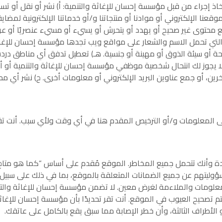
ذ إجراء من قبل مؤسسة إحسان للإغاثة والتنمية: أ) نشر أو نقل أو تس
موقعنا الإلكتروني أو موادنا أو منتجاتنا و/أو خدماتنا الإلكترونية لمضا
ع محتوى غير صحيح أو يهدد أو يتحرش أو يسيء أو مسيء عنصريًا أو عرقيً
لتي تحمل الاسم والشعار على مواقع ويب تجدها مؤسسة إحسان للإغاثة 
ة أو سيئة الذوق أو مهينة أو جنسية. هـ) تعطيل تدفق أي مناطق دردش
لا يجوز لك انتحال شخصية موظفي مؤسسة إحسان للإغاثة والتنمية أو 
، أو جمع عناوين البريد الإلكتروني أو معلومات أخرى. ح) نشر أي م
 على المعلومات و/أو الترخيص المقدم هنا في أي وقت ولأي سبب. أنت
دة وأنك تتحمل جميع المخاطر. الموقع مُقدم على أساس “كما هو متاح
وليتهم عن جميع الضمانات المتعلقة بالموقع، بما في ذلك على سبيل ال
لمعلومات والملاءمة لغرض معين. لا تضمن مؤسسة إحسان للإغاثة والتن
م تصحيح العيوب في الموقع. أنت تقر تحديدًا بأن مؤسسة إحسان للإغا
الأطراف الثالثة، وأن خطر الإصابة مما سبق يقع بالكامل على عاتقك.