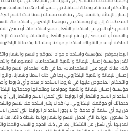
وكيفية مساعدتنا للمحتاجين في سوريا. نحن نشجعك على قراءة هذه السيا
والأحكام لحمايتك، وكذلك لحمايتنا. في جميع أنحاء هذه السياسة، س
المصطلحات إلى زوار ومستخدمي موقعنا الإلكتروني. استخدامك للاسم 
الاسم و/أو الحق في استخدام الشعار. جميع استخدامات أو حسن النية ال
والتنمية أو المرخصين لها. يتم توفير الشعار والمنتجات والخدمات الإ
الملكية أو عدم الانتهاك. استخدام موادنا ومنتجاتنا وخدماتنا الإلك
الربط بموقع المؤسسة واستخدام مواد الموقع والاسم والشعار والتق
تقدر مؤسسة إحسان للإغاثة والتنمية الاستخدامات المعلوماتية والتع
ذلك، هناك قيود على الاستخدامات، بما في ذلك استخدام الاسم والشعا
إحسان للإغاثة والتنمية الإلكتروني، بما في ذلك اسمنا وشعارنا، والرو
والأحكام المنصوص عليها في شروط الاستخدام هذه وأي شروط وأحكام
مؤسسة إحسان للإغاثة والتنمية وموادها ومنتجاتها وخدماتها الإلكترون
استخدام الاسم والشعار أو الروابط التي تحمل الاسم والشعار إلى أو ي
خدماتك أو موقعك الإلكتروني. ب) قد لا يشير استخدامك للاسم والشعار
من بيع أي سلعة أو خدمة. ج) لا يجوز استخدام الروابط التي تحمل الاس
د) ستكون الروابط التي تحمل الاسم والشعار روابط نشطة دائمًا. هـ) ل
تعديلها بأي شكل من الأشكال بما في ذلك الحجم والنسب والخط والتصميم
يجوز أن يظهر الاسم والشعار و/أو الرابط الذي يحمل الاسم والشعار ب