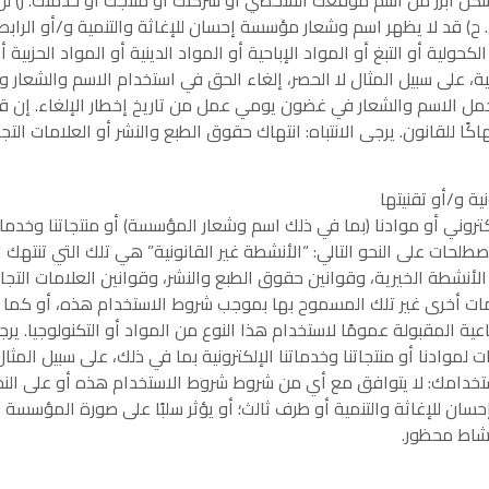
رى. ح) قد لا يظهر اسم وشعار مؤسسة إحسان للإغاثة والتنمية و/أو الرا
أو التبغ أو المواد الإباحية أو المواد الدينية أو المواد الحزبية أو 
 على سبيل المثال لا الحصر، إلغاء الحق في استخدام الاسم والشعار و
حمل الاسم والشعار في غضون يومي عمل من تاريخ إخطار الإلغاء. إن قي
اكًا للقانون. يرجى الانتباه: انتهاك حقوق الطبع والنشر أو العلامات الت
ة و/أو تقنيتها
ني أو موادنا (بما في ذلك اسم وشعار المؤسسة) أو منتجاتنا وخدماتنا 
حات على النحو التالي: “الأنشطة غير القانونية” هي تلك التي تنتهك ال
م الأنشطة الخيرية، وقوانين حقوق الطبع والنشر، وقوانين العلامات التج
امات أخرى غير تلك المسموح بها بموجب شروط الاستخدام هذه، أو كما
عية المقبولة عمومًا لاستخدام هذا النوع من المواد أو التكنولوجيا. ي
 لموادنا أو منتجاتنا وخدماتنا الإلكترونية بما في ذلك، على سبيل المثال
ن استخدامك: لا يتوافق مع أي من شروط شروط الاستخدام هذه أو على ال
للإغاثة والتنمية أو طرف ثالث؛ أو يؤثر سلبًا على صورة المؤسسة وسم
نشاط محظور.