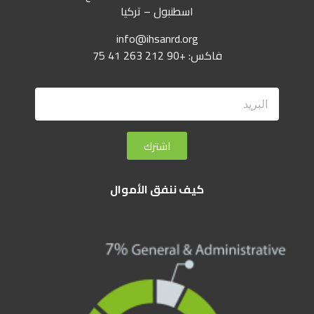
اسطنبول – تركيا
info@ihsanrd.org
فاكس: +90 212 263 41 75
اشترك
كيف ننفق الأموال