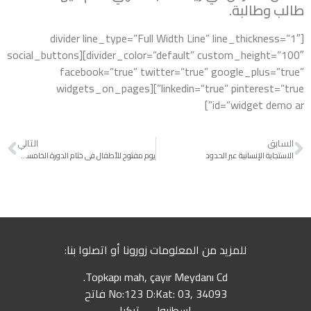
طالب وطالبة.
[divider line_type=”Full Width Line” line_thickness=”1″
divider_color=”default” custom_height=”100″][social_buttons
facebook=”true” twitter=”true” google_plus=”true”
linkedin=”true” pinterest=”true”][widgets_on_pages
id=”widget demo ar”]
السابق
التالي
الاستجابة الإنسانية عبر الحدود
يوم مفتوح للأطفال في ختام الدورة الخامسة ضمن مركز صديق الطفل التابع لإحسان في أرمناز
للمزيد من المعلومات زورونا أو اتصلوا بنا:
Topkapı mah, çayır Meydanı Cd.
No:123 D:Kat: 03, 34093 فاتح
اسطنبول – تركيا