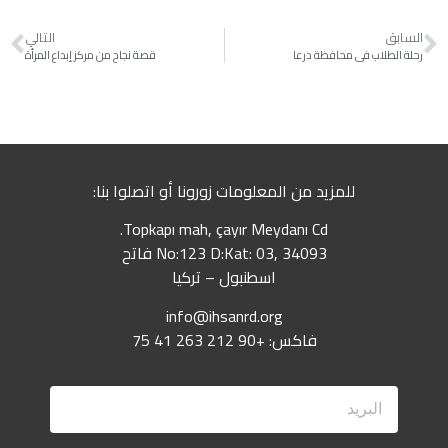
السابق
التالي
رحلة الطلاب في محافظة درعا
قصة نجاح من مركز إبداع المرأة
للمزيد من المعلومات زورونا أو اتصلوا بنا:
Topkapı mah, çayır Meydanı Cd.
No:123 D:Kat: 03, 34093 فاتح
اسطنبول – تركيا
info@ihsanrd.org
فاكس: +90 212 263 41 75