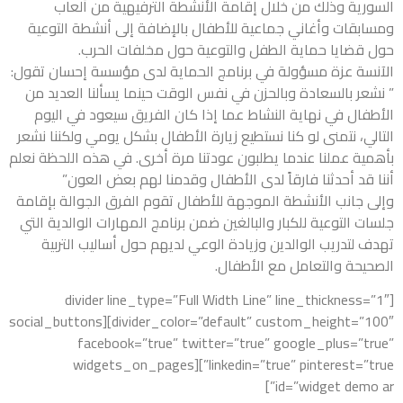
السورية وذلك من خلال إقامة الأنشطة الترفيهية من ألعاب
ومسابقات وأغاني جماعية للأطفال بالإضافة إلى أنشطة التوعية
حول قضايا حماية الطفل والتوعية حول مخلفات الحرب.
الآنسة عزة مسؤولة في برنامج الحماية لدى مؤسسة إحسان تقول:
” نشعر بالسعادة وبالحزن في نفس الوقت حينما يسألنا العديد من
الأطفال في نهاية النشاط عما إذا كان الفريق سيعود في اليوم
التالي، نتمنى لو كنا نستطيع زيارة الأطفال بشكل يومي ولكننا نشعر
بأهمية عملنا عندما يطلبون عودتنا مرة أخرى. في هذه اللحظة نعلم
أننا قد أحدثنا فارقاً لدى الأطفال وقدمنا لهم بعض العون”
وإلى جانب الأنشطة الموجهة للأطفال تقوم الفرق الجوالة بإقامة
جلسات التوعية للكبار والبالغين ضمن برنامج المهارات الوالدية التي
تهدف لتدريب الوالدين وزيادة الوعي لديهم حول أساليب التربية
الصحيحة والتعامل مع الأطفال.
[divider line_type=”Full Width Line” line_thickness=”1″
divider_color=”default” custom_height=”100″][social_buttons
facebook=”true” twitter=”true” google_plus=”true”
linkedin=”true” pinterest=”true”][widgets_on_pages
id=”widget demo ar”]