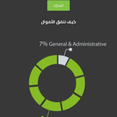
اشترك
كيف ننفق الأموال