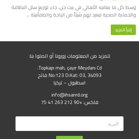
وسط كل ما يعانيه الأهالي في بيت جن، جاء توزيع سلل النظافة
والحماية الصحية ليعيد لهم شيئاً من الراحة والطمأنينة ...
إقرأ المزيد
للمزيد من المعلومات زورونا أو اتصلوا بنا:
Topkapı mah, çayır Meydanı Cd.
No:123 D:Kat: 03, 34093 فاتح
اسطنبول – تركيا
info@ihsanrd.org
فاكس: +90 212 263 41 75