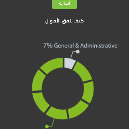
اشترك
كيف ننفق الأموال