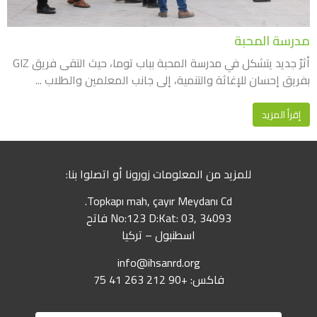
مدرسة المحبة
أثرٌ جديد يتشكل في مدرسة المحبة بباب توما، حيث التقى فريق GIZ
بفريق إحسان للإغاثة والتنمية، إلى جانب المعلمين والطلاب ...
إقرأ المزيد
للمزيد من المعلومات زورونا أو اتصلوا بنا:
Topkapı mah, çayır Meydanı Cd.
No:123 D:Kat: 03, 34093 فاتح
اسطنبول – تركيا
info@ihsanrd.org
فاكس: +90 212 263 41 75