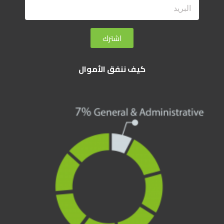
اشترك
كيف ننفق الأموال