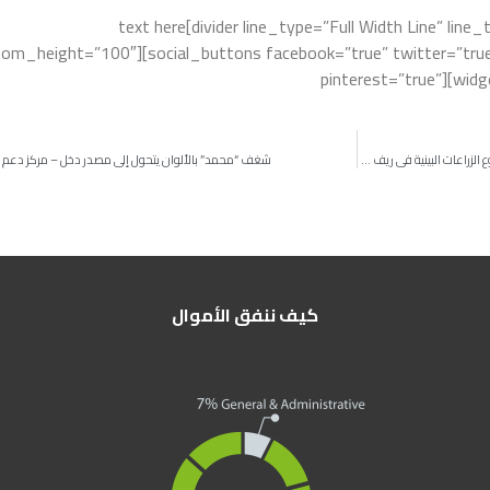
text here[divider line_type=”Full Width Line” line
om_height=”100″][social_buttons facebook=”true” twitter=”true”
pinterest=”true”][wid
ا
فريق إحسان يعقد ندوات تدريبية للمزارعين ضمن مشروع الزراعات البينية في ريف حمص الشمالي
شغف “محمد” بالألوان يتحول إلى مصدر دخل – مركز دعم ا
كيف ننفق الأموال