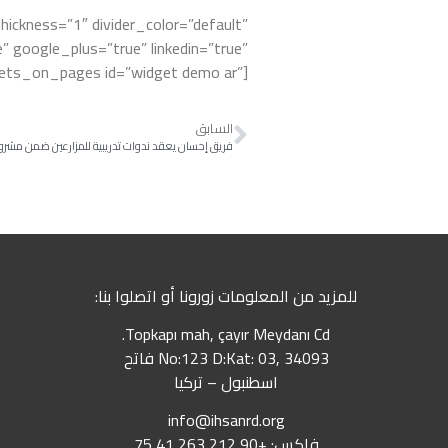
_thickness=”1″ divider_color=”default”
 google_plus=”true” linkedin=”true”
gets_on_pages id=”widget demo ar”]
السابق
للمزيد من المعلومات زورونا أو اتصلوا بنا:
Topkapı mah, çayır Meydanı Cd.
No:123 D:Kat: 03, 34093 فاتح
اسطنبول – تركيا
info@ihsanrd.org
فاكس: +90 212 263 41 75