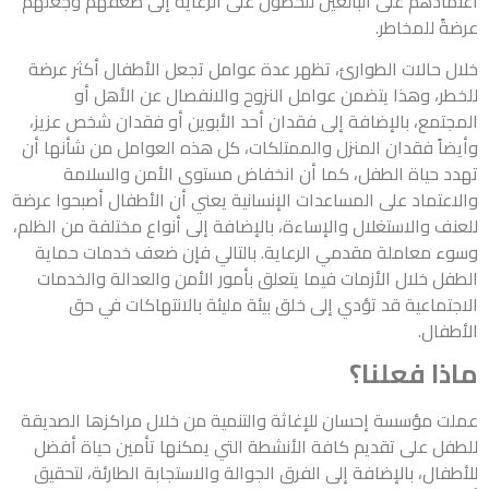
اعتمادهم على البالغين للحصول على الرعاية إلى ضعفهم وجعلهم
عرضةً للمخاطر.
خلال حالات الطوارئ، تظهر عدة عوامل تجعل الأطفال أكثر عرضة
للخطر، وهذا يتضمن عوامل النزوح والانفصال عن الأهل أو
المجتمع، بالإضافة إلى فقدان أحد الأبوين أو فقدان شخص عزيز،
وأيضاً فقدان المنزل والممتلكات، كل هذه العوامل من شأنها أن
تهدد حياة الطفل، كما أن انخفاض مستوى الأمن والسلامة
والاعتماد على المساعدات الإنسانية يعني أن الأطفال أصبحوا عرضة
للعنف والاستغلال والإساءة، بالإضافة إلى أنواع مختلفة من الظلم،
وسوء معاملة مقدمي الرعاية. بالتالي فإن ضعف خدمات حماية
الطفل خلال الأزمات فيما يتعلق بأمور الأمن والعدالة والخدمات
الاجتماعية قد تؤدي إلى خلق بيئة مليئة بالانتهاكات في حق
الأطفال.
ماذا فعلنا؟
عملت مؤسسة إحسان للإغاثة والتنمية من خلال مراكزها الصديقة
للطفل على تقديم كافة الأنشطة التي يمكنها تأمين حياة أفضل
للأطفال، بالإضافة إلى الفرق الجوالة والاستجابة الطارئة، لتحقيق