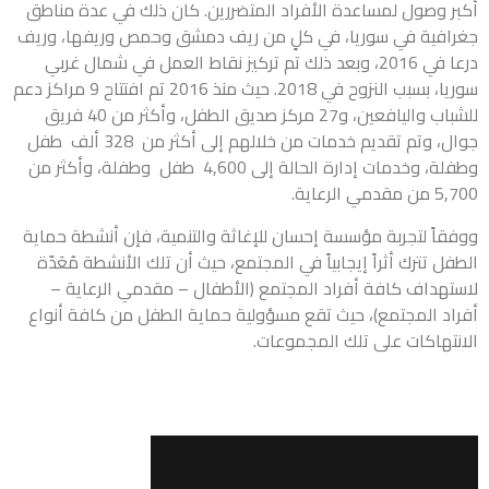
أكبر وصول لمساعدة الأفراد المتضررين. كان ذلك في عدة مناطق
جغرافية في سوريا، في كلٍ من ريف دمشق وحمص وريفها، وريف
درعا في 2016، وبعد ذلك تم تركيز نقاط العمل في شمال غربي
سوريا، بسبب النزوح في 2018. حيث منذ 2016 تم افتتاح 9 مراكز دعم
للشباب واليافعين، و27 مركز صديق الطفل، وأكثر من 40 فريق
جوال، وتم تقديم خدمات من خلالهم إلى أكثر من 328 ألف طفل
وطفلة، وخدمات إدارة الحالة إلى 4,600 طفل وطفلة، وأكثر من
5,700 من مقدمي الرعاية.
ووفقاً لتجربة مؤسسة إحسان للإغاثة والتنمية، فإن أنشطة حماية
الطفل تترك أثراً إيجابياً في المجتمع، حيث أن تلك الأنشطة مُعَدّة
لاستهداف كافة أفراد المجتمع (الأطفال – مقدمي الرعاية –
أفراد المجتمع)، حيث تقع مسؤولية حماية الطفل من كافة أنواع
الانتهاكات على تلك المجموعات.