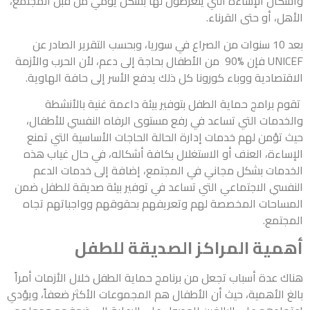
وأشكال الإساءة التي يتعرضون لها بشكل يومي من قبل المجتمع،
الأهل، أو حتى القرناء.
بعد 10 سنوات من الصراع في سوريا، وبحسب التقرير الصادر عن
UNICEF فإن %90 من الأطفال بحاجة إلى دعم، لأن الحرب والأزمة
الاقتصادية ووباء كورونا كل ذلك يدفع الأسر إلى حافة الهاوية.
تقوم برامج حماية الطفل بتوفير بيئة داعمة غنية بالأنشطة
والخدمات التي تساعد في رفع مستوى الرفاه النفسي للأطفال،
حيث تؤمن لهم خدمات إدارة الحالة الحاجات الأساسية التي تمنع
الإساءة، العنف أو الاستغلال بكافة أشكاله، في حال غياب هذه
الخدمات بشكل مجاني في المجتمع، إضافة إلى خدمات الدعم
النفسي الاجتماعي التي تساعد في توفير بيئة صديقة للطفل ضمن
المساحات المخصصة لهم وتعريفهم بحقوقهم وواجباتهم تجاه
المجتمع.
أهمية المراكز الصديقة للطفل
هناك عدة أسباب تجعل من برنامج حماية الطفل خلال الأزمات أمراً
بالغ الأهمية، حيث أن الأطفال هم المجموعات الأكثر ضعفاً، ويؤدي