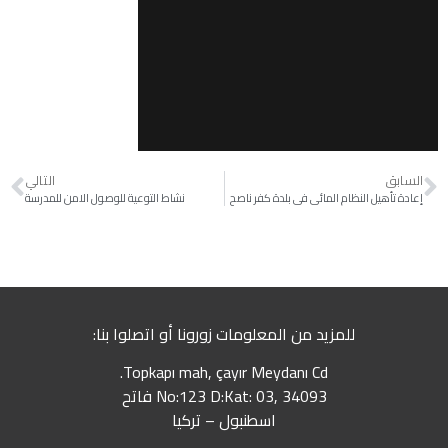
السابق
التالي
إعادة تأهيل النظام المائي في بلدة كفر ناصح
نشاط التوعية للوصول الامن للمدرسة
للمزيد من المعلومات زورونا أو اتصلوا بنا:
Topkapı mah, çayır Meydanı Cd.
No:123 D:Kat: 03, 34093 فاتح
اسطنبول – تركيا